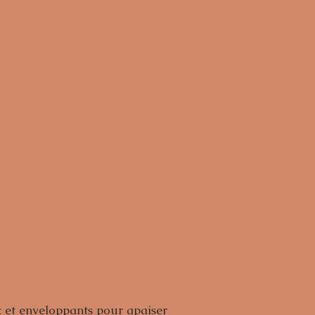
age au cœur
 relaxation
ien
:
et enveloppants pour apaiser