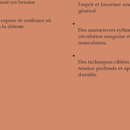
 sont vos besoins
l'esprit et favoriser u
gén
n espace de confiance où
Technique du Suédois
la détente.
Des manœuvres rythmé
circulation sanguine et
muscu
Deep Tissue
:
Des techniques ciblées
tension profonds et a
durable.