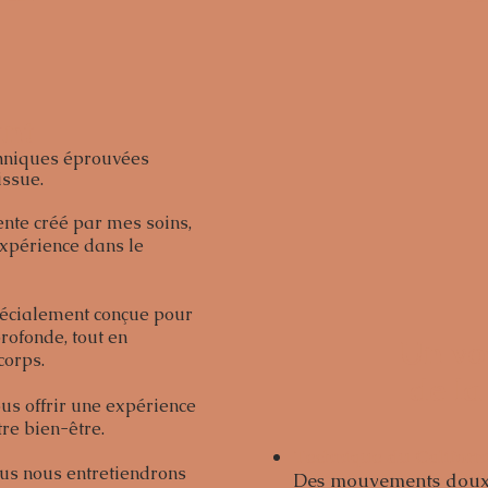
ant
chniques éprouvées
ssue.​
ente créé par mes soins,
expérience dans le
pécialement conçue pour
rofonde, tout en
Un voy
corps.
de la
ous offrir une expérience
re bien-être.
Technique du Californ
ous nous entretiendrons
Des mouvements doux 