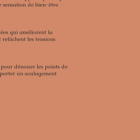
ne sensation de bien-être
éral.​
:
es qui améliorent la
 relâchent les tensions
laires.
 pour dénouer les points de
pporter un soulagement