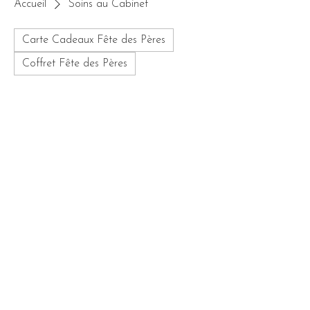
Accueil
Soins au Cabinet
Carte Cadeaux Fête des Pères
Coffret Fête des Pères
Aucun article ici pour le
moment
En attendant, vous pouvez choisir une
autre catégorie pour continuer vos achats.
CONDITIONS GENERALES DE VENTE