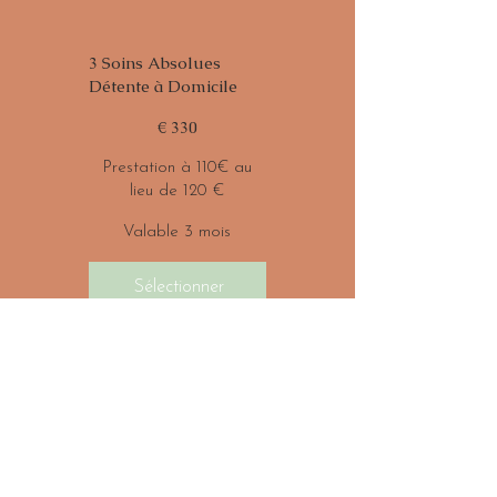
3 Soins Absolues
Détente à Domicile
330 €
€
330
Prestation à 110€ au
lieu de 120 €
Valable 3 mois
Sélectionner
Forfait 3 Soins
Absolues Détentes