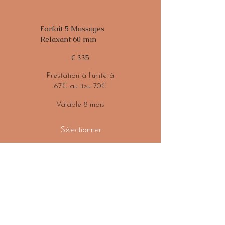
Forfait 5 Massages
Relaxant 60 min
335 €
€
335
Prestation à l'unité à
67€ au lieu 70€
Valable 8 mois
Sélectionner
Forfaits Massages
Relaxants 60
minutes